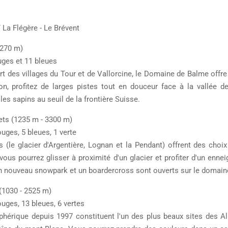
/ La Flégère - Le Brévent
2270 m)
uges et 11 bleues
 des villages du Tour et de Vallorcine, le Domaine de Balme offre 
lon, profitez de larges pistes tout en douceur face à la vallée 
es sapins au seuil de la frontière Suisse.
ts (1235 m - 3300 m)
uges, 5 bleues, 1 verte
s (le glacier d'Argentière, Lognan et la Pendant) offrent des choi
ous pourrez glisser à proximité d'un glacier et profiter d'un en
un nouveau snowpark et un boardercross sont ouverts sur le domai
 (1030 - 2525 m)
ouges, 13 bleues, 6 vertes
hérique depuis 1997 constituent l'un des plus beaux sites des Alpe