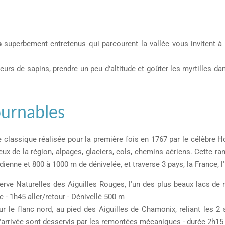
e
superbement entretenus qui parcourent la vallée vous invitent à v
urs de sapins, prendre un peu d'altitude et goûter les myrtilles d
ournables
e classique réalisée pour la première fois en 1767 par le célèbre
x de la région, alpages, glaciers, cols, chemins aériens. Cette ra
nne et 800 à 1000 m de dénivelée, et traverse 3 pays, la France, l'It
 réserve Naturelles des Aiguilles Rouges, l'un des plus beaux lacs 
 - 1h45 aller/retour - Dénivellé 500 m
ur le flanc nord, au pied des Aiguilles de Chamonix, reliant les 2 
'arrivée sont desservis par les remontées mécaniques - durée 2h15