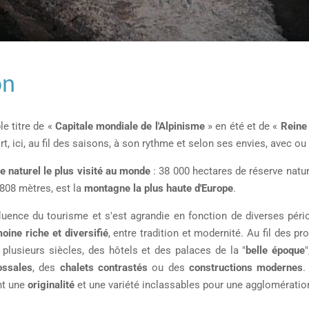
on
e titre de «
Capitale mondiale de l'Alpinisme
» en été et de «
Reine
rt, ici, au fil des saisons, à son rythme et selon ses envies, avec o
e naturel le plus visité au monde
: 38 000 hectares de réserve natur
 808 mètres, est la
montagne la plus haute d'Europe
.
uence du tourisme et s'est agrandie en fonction de diverses péri
oine riche et diversifié
, entre tradition et modernité. Au fil des
plusieurs siècles, des hôtels et des palaces de la "
belle époque
lossales
, des
chalets contrastés
ou des
constructions modernes
.
ent une
originalité
et une variété inclassables pour une agglomérati