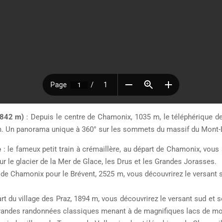
(3842 m)
: Depuis le centre de Chamonix, 1035 m, le téléphérique de
m. Un panorama unique à 360° sur les sommets du massif du Mont-
e
: le fameux petit train à crémaillère, au départ de Chamonix, vou
 le glacier de la Mer de Glace, les Drus et les Grandes Jorasses.
 de Chamonix pour le Brévent, 2525 m, vous découvrirez le versant 
art du village des Praz, 1894 m, vous découvrirez le versant sud et
grandes randonnées classiques menant à de magnifiques lacs de m