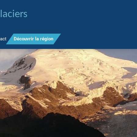
laciers
act
Découvrir la région