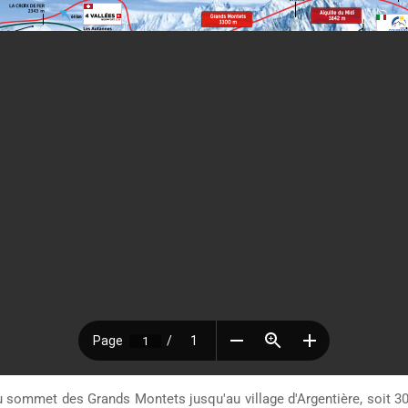
u sommet des Grands Montets jusqu'au village d'Argentière, soit 3