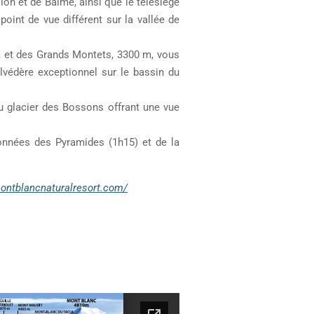
lon et de Balme, ainsi que le télésiège
int de vue différent sur la vallée de
m, et des Grands Montets, 3300 m, vous
lvédère exceptionnel sur le bassin du
u glacier des Bossons offrant une vue
données des Pyramides (1h15) et de la
ontblancnaturalresort.com/